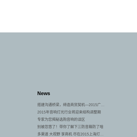
News
搭建沟通桥梁，缔造商贸契机—2015广州音响展即将开展
2015年音响灯光行业将迎来结构调整期
专家为您揭秘选购音响的误区
别被忽悠了！带你了解下三防音箱防了啥
多渠道 大视野 享商机 尽在2015上海灯光音响展！