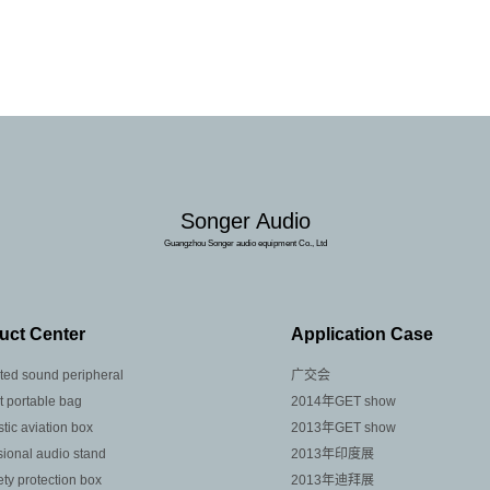
Songer Audio
Guangzhou Songer audio equipment Co., Ltd
uct Center
Application Case
ated sound peripheral
广交会
t portable bag
2014年GET show
tic aviation box
2013年GET show
sional audio stand
2013年印度展
ety protection box
2013年迪拜展