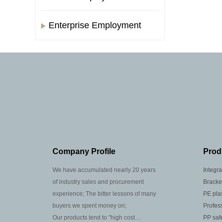
Enterprise Employment
Company Profile
Prod
We have accumulated nearly 20 years
Integr
of industry sales and procurement
Bracke
experience; The bitter lessons of many
PE plas
buyers we spent money on;
Profes
Our products tend to "high cost
PP saf