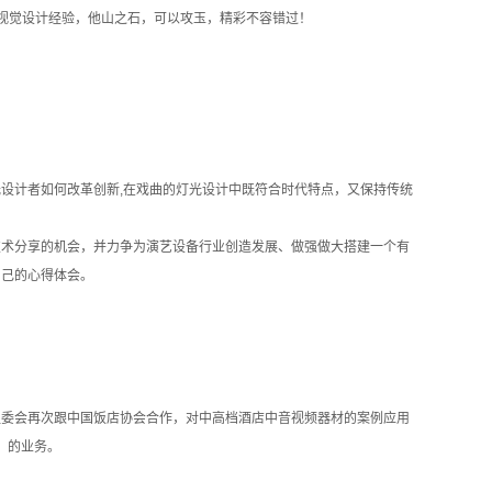
的灯光视觉设计经验，他山之石，可以攻玉，精彩不容错过！
光设计者如何改革创新,在戏曲的灯光设计中既符合时代特点，又保持传统
术分享的机会，并力争为演艺设备行业创造发展、做强做大搭建一个有
自己的心得体会。
委会再次跟中国饭店协会合作，对中高档酒店中音视频器材的案例应用
）的业务。