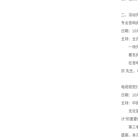
二、活动
专业音响
日期：10
主持：主
一场完美
著名的调
在音响界
宗 先生
电视视觉
日期：10
主持：中
无论是出
计”的重
第三季《
盛宴。本