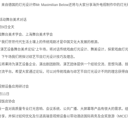
德国的灯光设计师Mr. Maximilian Below还将与大家分享海外电视制作中
艺活动舞台美术对话
月9日全天
国舞台美术学会、上海舞台美术学会
们世世代代生活土壤上的传统戏剧才是中国文化大发展的根源。
“演艺设备舞台美术论坛”上午场，将对话传统戏曲灯光设计、舞美设计，探索戏曲灯
；下午场我们将探讨综艺节目灯光设计技巧及理念。
秉持为演艺设备企业、演出剧团剧院、演艺团体提供一个经验交流、思想沟通、技
交流平台。希望大家通过论坛，可以对传统戏曲与综艺节目灯光设计不同的理念获得
视频设备应用研讨会
月11日
国饭店协会
直对高质量专业灯光音响、会议系统、公共广播、大屏幕等产品有很大的需求。组
分享，并探讨如何优化及引进高端音视频设备以带动酒店国际商务及会奖旅游（MICE