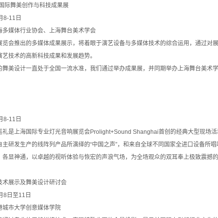
海国际舞美创作与科技成果展
8-11日
海多媒体行业协会、上海舞台美术学会
会推出的多媒体成果展示，将着眼于演艺设备与多媒体技术的综合运用，通过对展
演艺技术的高新科技成果和发展趋势。
美设计一直处于全国一流水准，我们通过举办成果展，并同期举办上海舞台美术学会
8-11日
上海国际专业灯光音响展览会Prolight+Sound Shanghai首创的经典大型
研发生产的线阵列产品所演绎的“中国之声”，和来自全球不同国家全进口设备所唱响
、各显神通，以卓越的视听体验与恢宏的声浪气场，为全场观众的双耳奉上极致震撼
技术展示及舞美设计研讨会
月8日至11日
港城市大学创意媒体学院