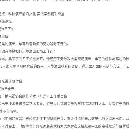
亮点：科技演绎前沿文化 实战案例精彩纷呈
高峰论坛
月9日下午
办单位
的演出，与幕后音响师的努力是分不开的。
音师是如何运筹演出现场工作的？
，吴荣宗的名字如雷贯耳，他经历了无数次大型现场演出，丰富的经验与高超的技
，与大家分享音响师背后的故事，大型演出精彩的奥秘，通过面对面的对话与交流，与
灯光设计研讨会
月9日全天
国广播电视协会制作艺术（灯光）工作委员会
于技术要求还是艺术考量，灯光设计都可谓电视节目精彩夺目之本。没有灯光的炫染
要性不言而喻。
中国好声音》已经在浙江卫视华丽开播，重金打造的舞台效果也随之浮出水面。从
次研讨会上，《好声音》灯光师赵炎就将为大家解密这档红遍中国的电视娱乐节目背