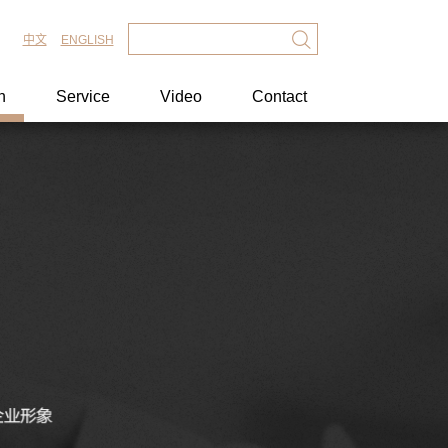
中文
ENGLISH
n
Service
Video
Contact