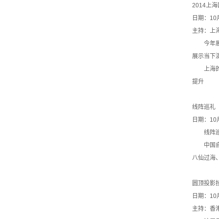
2014上
日期：10月
主持：上
今年展览
展示当下
上海的舞
提升
线阵巡礼
日期：10月
线阵巡礼是
中国自主
八仙过海
圆顶投影
日期：10
主持：香