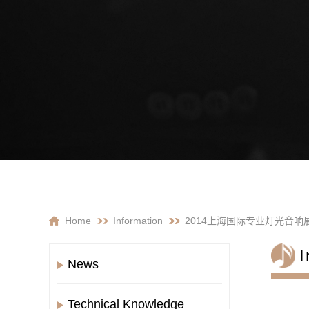
Home
Information
2014上海国际专业灯光音
I
News
Technical Knowledge