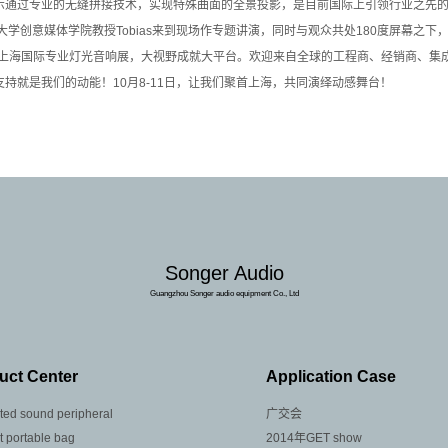
过专业的无缝拼接技术，实现特殊曲面的全景投影，是目前国际上引领行业之先的
大学创意媒体学院教授Tobias来到现场作专题讲演，同时与观众共处180度屏幕之
上海国际专业灯光音响展，大视野成就大平台。欢迎来自全球的工程商、经销商、集
支持就是我们的动能！10月8-11日，让我们聚首上海，共同演绎动感舞台！
Songer Audio
Guangzhou Songer audio equipment Co., Ltd
uct Center
Application Case
ated sound peripheral
广交会
t portable bag
2014年GET show