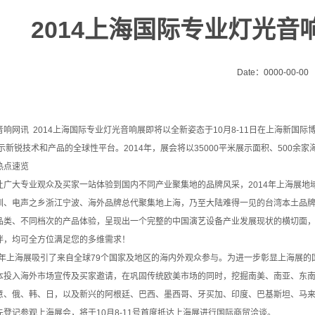
2014上海国际专业灯光
Date：0000-00-00
网讯 2014上海国际专业灯光音响展即将以全新姿态于10月8-11日在上海新国
示新锐技术和产品的全球性平台。2014年，展会将以35000平米展示面积、500
热点速览
大专业观众及买家一站体验到国内不同产业聚集地的品牌风采，2014年上海展地域突
圳、电声之乡浙江宁波、海外品牌总代聚集地上海，乃至大陆难得一见的台湾本土品牌
品类、不同档次的产品体验，呈现出一个完整的中国演艺设备产业发展现状的横切面，
伴，均可全方位满足您的多维需求！
年上海展吸引了来自全球79个国家及地区的海内外观众参与。为进一步彰显上海展的国
本投入海外市场宣传及买家邀请，在巩固传统欧美市场的同时，挖掘南美、南亚、东南
意、俄、韩、日，以及新兴的阿根廷、巴西、墨西哥、牙买加、印度、巴基斯坦、马来西
先登记参观上海展会，将于10月8-11号首度抵达上海展进行国际商贸洽谈。