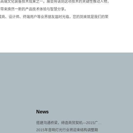
高端文化装备技术成果之一。展会将请到这项技术的关键性推动人物，
下，带来焕然一新的产品技术体验与智慧分享。
成商、设计师、终端用户等业界朋友届时光临，您的到来就是我们的荣
News
搭建沟通桥梁，缔造商贸契机—2015广州音响展即将开展
2015年音响灯光行业将迎来结构调整期