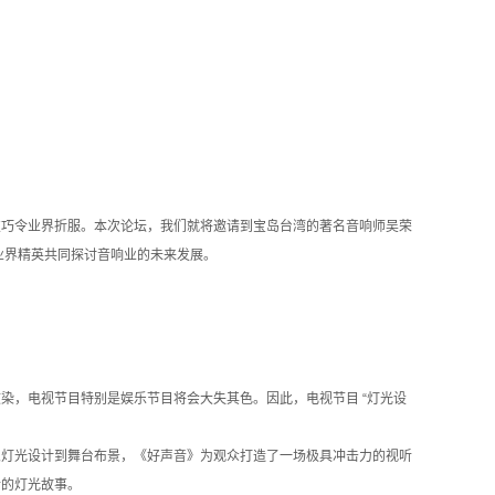
巧令业界折服。本次论坛，我们就将邀请到宝岛台湾的著名音响师吴荣
业界精英共同探讨音响业的未来发展。
，电视节目特别是娱乐节目将会大失其色。因此，电视节目 “灯光设
灯光设计到舞台布景，《好声音》为观众打造了一场极具冲击力的视听
后的灯光故事。