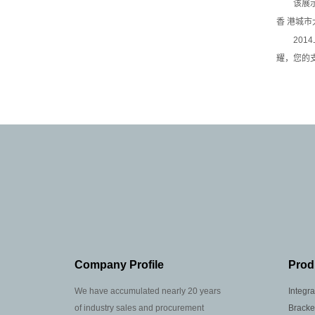
该展示通
香 港城市
2014
耀，您的
Company Profile
Prod
We have accumulated nearly 20 years
Integr
of industry sales and procurement
Bracke