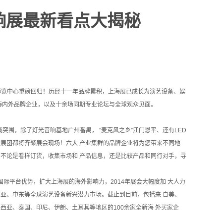
音响展最新看点大揭秘
际博览中心重磅回归！历经十一年品牌累积，上海展已成长为演艺设备、娱
余家海内外品牌企业，以及十余场同期专业论坛与全球观众见面。
围，除了灯光音响基地广州番禺， “麦克风之乡”江门恩平、还有LED
展团都将齐聚展会现场！六大 产业集群的品牌企业将为您带来不同地
不论是看样订货，收集市场和 产品信息，还是比较产品和同行对手，寻
际平台优势，扩大上海展的海外影响力，2014年展会大幅度加 大人力
亚、中东等全球演艺设备新兴潜力市场。截止到目前，包括来 自美、
亚、泰国、印尼、伊朗、土耳其等地区的100余家全新海 外买家企