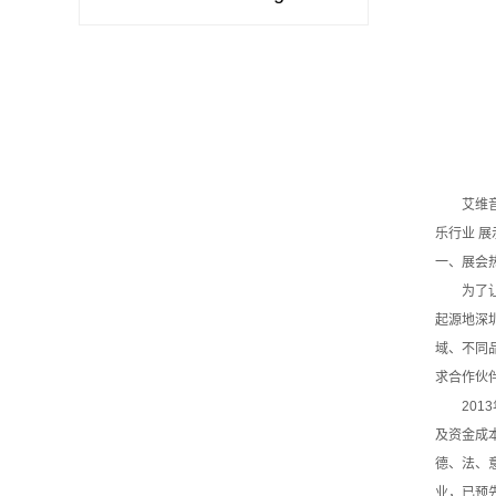
艾维音响
乐行业 展
一、展会
为了让广
起源地深
域、不同
求合作伙
2013
及资金成
德、法、
业，已预